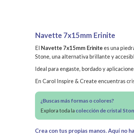
Navette 7x15mm Erinite
El
Navette 7x15mm Erinite
es una piedra
Stone, una alternativa brillante y accesib
Ideal para engaste, bordado y aplicacione
En Carol Inspire & Create encuentras cris
¿Buscas más formas o colores?
Explora toda la
colección de cristal Sto
Crea con tus propias manos. Aquí no hay