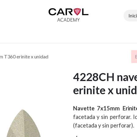
Inic
Contáctenos
Tiendas
Profesoras
Eventos
T360 erinite x unidad
4228CH nav
erinite x uni
Navette 7x15mm Erinit
facetada y sin perforar. 
(facetada y sin perforar).