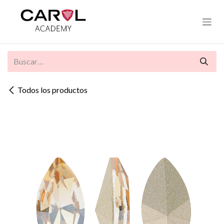
Ir al contenido
Todos los productos