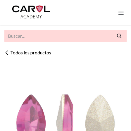
Ir al contenido
Todos los productos