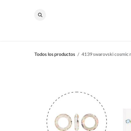
Ir al contenido
Inicio
Blog
Todos los productos
4139 swarovski cosmic r