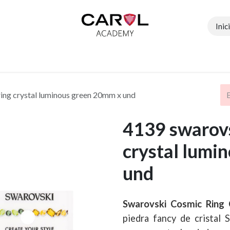
Inic
Contáctenos
Tiendas
Profesoras
Eventos
ing crystal luminous green 20mm x und
4139 swarovs
crystal lumi
und
Swarovski Cosmic Ring
piedra fancy de cristal S