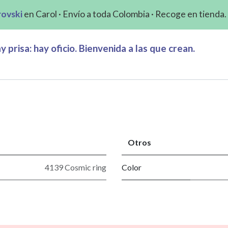
rovski
en Carol · Envío a toda Colombia · Recoge en tienda.
 prisa: hay oficio. Bienvenida a las que crean.
Otros
4139 Cosmic ring
Color