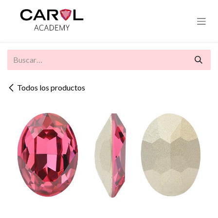
Ir al contenido
Todos los productos