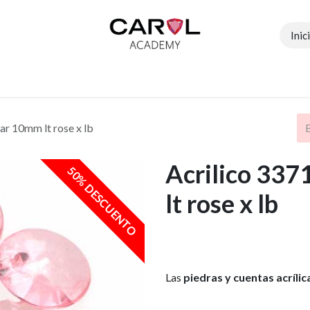
Inic
Contáctenos
Tiendas
Profesoras
Eventos
ar 10mm lt rose x lb
Acrilico 337
50% DESCUENTO
lt rose x lb
Las
piedras y cuentas acrílic