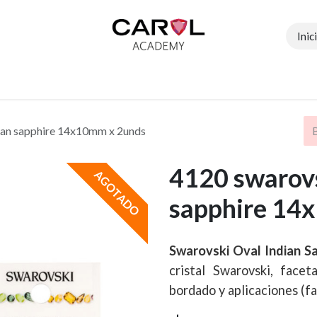
Inic
Contáctenos
Tiendas
Profesoras
Eventos
dian sapphire 14x10mm x 2unds
4120 swarovs
AGOTADO
sapphire 14
Swarovski Oval Indian 
cristal Swarovski, facet
bordado y aplicaciones (fa