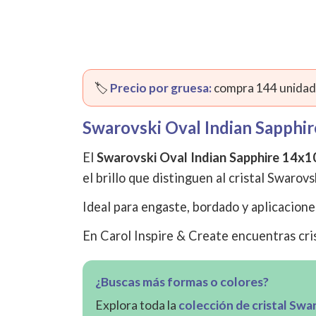
🏷️
Precio por gruesa:
compra 144 unidade
Swarovski Oval Indian Sapph
El
Swarovski Oval Indian Sapphire 14
el brillo que distinguen al cristal Swarovs
Ideal para engaste, bordado y aplicacione
En Carol Inspire & Create encuentras cris
¿Buscas más formas o colores?
Explora toda la
colección de cristal Swa