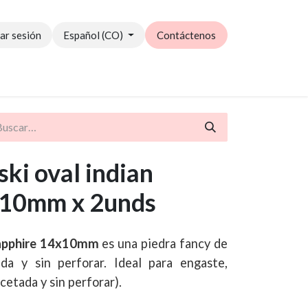
iar sesión
Español (CO)
Contáctenos
Catálogo PDF
ki oval indian
x10mm x 2unds
Sapphire 14x10mm
es una piedra fancy de
ada y sin perforar. Ideal para engaste,
cetada y sin perforar).