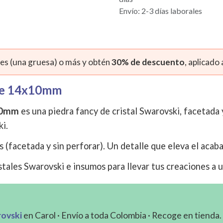
Envío: 2-3 días laborales
s (una gruesa) o más y obtén
30% de descuento
, aplicado
ire 14x10mm
x10mm
es una piedra fancy de cristal Swarovski, facetada y
ki.
s (facetada y sin perforar). Un detalle que eleva el acab
tales Swarovski e insumos para llevar tus creaciones a u
rovski
en Carol · Envío a toda Colombia · Recoge en tienda.