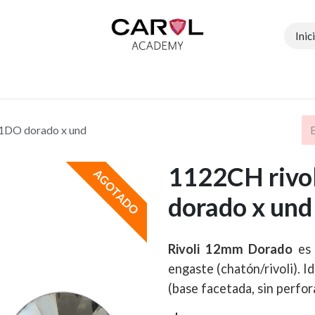
Inic
Contáctenos
Tiendas
Profesoras
Eventos
1DO dorado x und
1122CH riv
AGOTADO
dorado x und
Rivoli 12mm Dorado
es 
engaste (chatón/rivoli). I
(base facetada, sin perfora